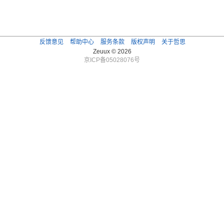
反馈意见
帮助中心
服务条款
版权声明
关于哲思
Zeuux © 2026
京ICP备05028076号