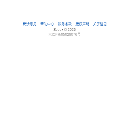
反馈意见
帮助中心
服务条款
版权声明
关于哲思
Zeuux © 2026
京ICP备05028076号