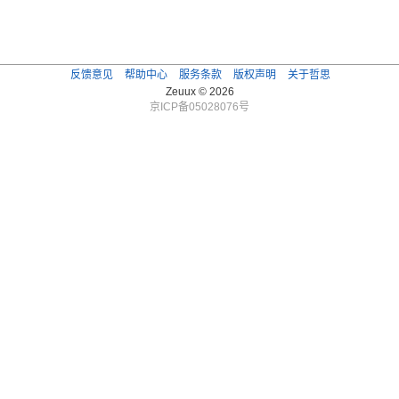
反馈意见
帮助中心
服务条款
版权声明
关于哲思
Zeuux © 2026
京ICP备05028076号