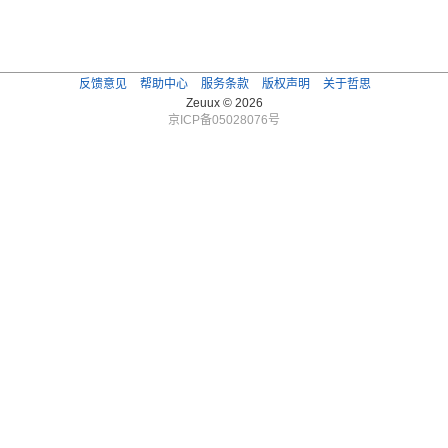
反馈意见
帮助中心
服务条款
版权声明
关于哲思
Zeuux © 2026
京ICP备05028076号