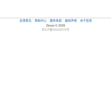
反馈意见
帮助中心
服务条款
版权声明
关于哲思
Zeuux © 2026
京ICP备05028076号