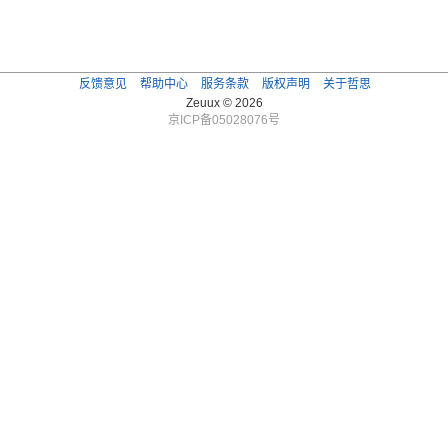
反馈意见
帮助中心
服务条款
版权声明
关于哲思
Zeuux © 2026
京ICP备05028076号