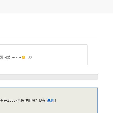
非常可爱～～～
有在Zeuux哲思注册吗？现在
注册
！