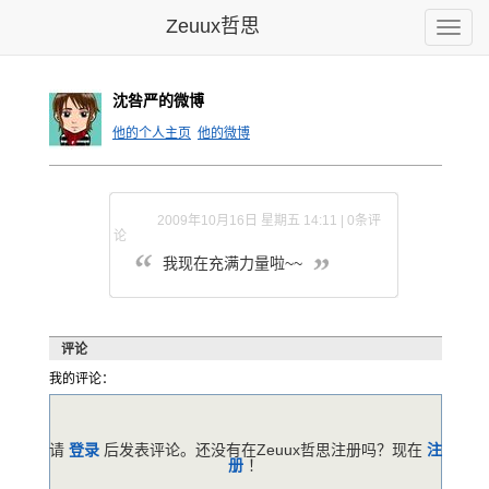
Zeuux哲思
Toggle
naviga
沈咎严的微博
他的个人主页
他的微博
2009年10月16日 星期五 14:11 | 0条评
论
我现在充满力量啦~~
评论
我的评论：
请
登录
后发表评论。还没有在Zeuux哲思注册吗？现在
注
册
！