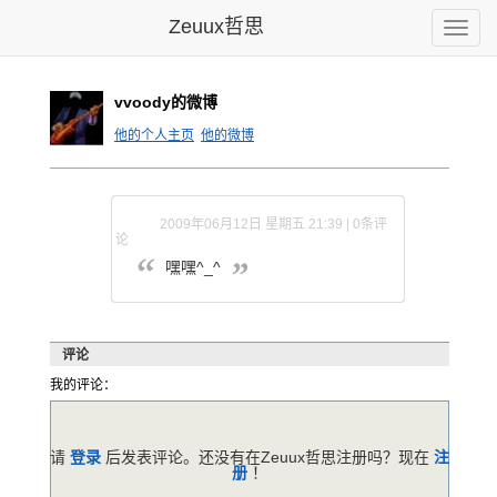
Zeuux哲思
Toggle
naviga
vvoody的微博
他的个人主页
他的微博
2009年06月12日 星期五 21:39 | 0条评
论
嘿嘿^_^
评论
我的评论：
请
登录
后发表评论。还没有在Zeuux哲思注册吗？现在
注
册
！