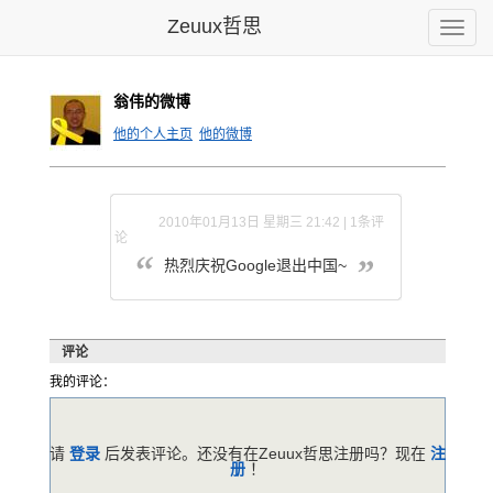
Zeuux哲思
Toggle
naviga
翁伟的微博
他的个人主页
他的微博
2010年01月13日 星期三 21:42 | 1条评
论
热烈庆祝Google退出中国~
评论
我的评论：
请
登录
后发表评论。还没有在Zeuux哲思注册吗？现在
注
册
！