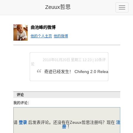
Zeuux哲思
Toggle
naviga
曲池峰的微博
他的个人主页
他的微博
2010年01月20日 星期三 12:23 | 10条评
论
奇迹已经发生！ Chifeng 2.0 Release !!
评论
我的评论：
请
登录
后发表评论。还没有在Zeuux哲思注册吗？现在
注
册
！