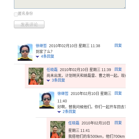
匿名身份
发表评论
回复
徐继哲
2010年02月10日 星期三 11:38
到家了么？
4
条回复
回复
任晓磊
2010年02月10日 星期三 11:39
尚未出发。
计划明天和
姚磊雷、曹
之明一起。
现在在密
3
条回复
回复
徐继哲
2010年02月10日 星期三
11:40
好啊，替我
问候他们。
你们一起开
车回去？一
个
2
条回复
回复
任晓磊
2010年02月10日
星期三 11:41
我搭他们的车500km，他们700km