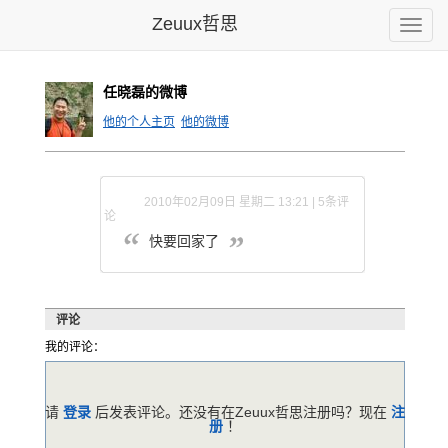
Zeuux哲思
Toggle
naviga
任晓磊的微博
他的个人主页
他的微博
2010年02月09日 星期二 13:21 | 5条评
论
快要回家了
评论
我的评论：
请
登录
后发表评论。还没有在Zeuux哲思注册吗？现在
注
册
！