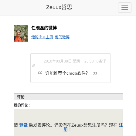
Zeuux哲思
Toggle
naviga
任晓磊的微博
他的个人主页
他的微博
2010年03月08日 星期一 23:33 | 0条评
论
谁能推荐个cmdb软件？
评论
我的评论：
请
登录
后发表评论。还没有在Zeuux哲思注册吗？现在
注
册
！