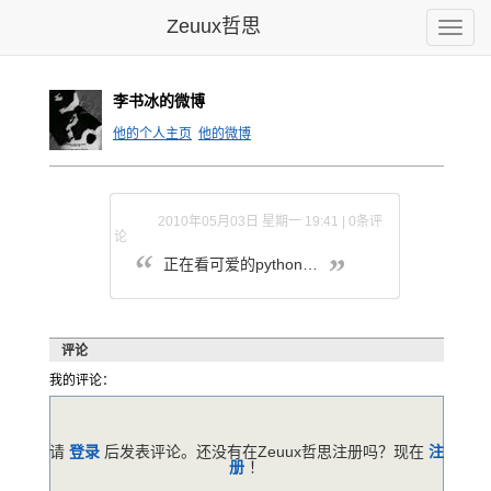
Zeuux哲思
Toggle
naviga
李书冰的微博
他的个人主页
他的微博
2010年05月03日 星期一 19:41 | 0条评
论
正在看可爱的python…
评论
我的评论：
请
登录
后发表评论。还没有在Zeuux哲思注册吗？现在
注
册
！