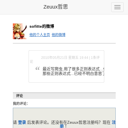
Zeuux哲思
Toggle
naviga
sofitte的微博
他的个人主页
他的微博
2010年05月21日 星期五 19:44 | 1条评
论
最近写爬虫
.用了很多
正则表达式
...但是
程序完成
那些
正则表达式
...已经
不明白意思
了..FM
L
评论
我的评论：
请
登录
后发表评论。还没有在Zeuux哲思注册吗？现在
注
册
！