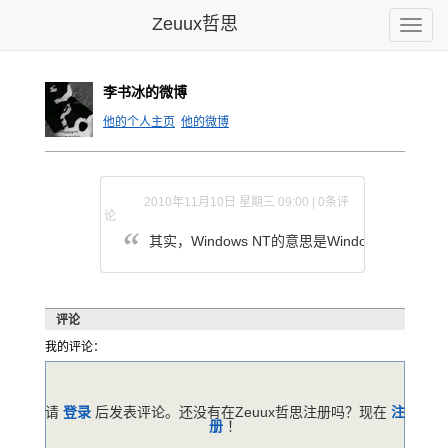
Zeuux哲思
Toggle
naviga
李书冰的微博
他的个人主页
他的微博
2010年11月10日 星期三 09:00 | 0条评
论
其实，Windows NT的意思
是Wind
ows？N
o，th
评论
我的评论：
请
登录
后发表评论。还没有在Zeuux哲思注册吗？现在
注
册
！