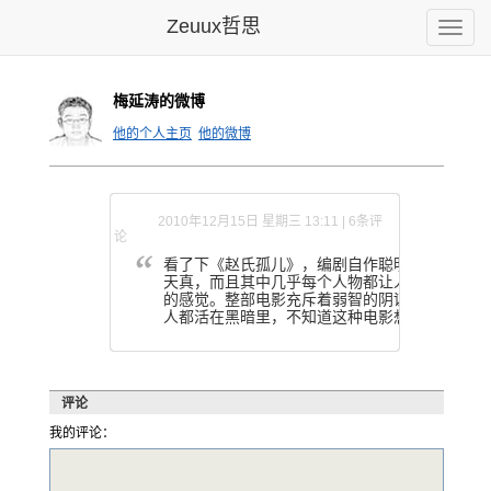
Zeuux哲思
Toggle
naviga
梅延涛的微博
他的个人主页
他的微博
2010年12月15日 星期三 13:11 | 6条评
论
看了下《赵
氏孤儿》，
编剧自作聪
明地把剧情
改
天真，而且
其中几乎每
个人物都让
人有一种心
理
的感觉。整
部电影充斥
着弱智的阴
谋和邪恶的
仇
人都活在黑
暗里，不知
道这种电影
想表达什么
。
评论
我的评论：