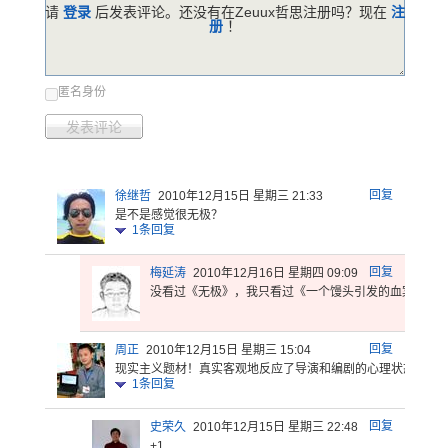
请
登录
后发表评论。还没有在Zeuux哲思注册吗？现在
注
册
！
匿名身份
发表评论
回复
徐继哲
2010年12月15日 星期三 21:33
是不是感觉很无极？
1
条回复
回复
梅延涛
2010年12月16日 星期四 09:09
没看过《无
极》，我只
看过《一个
馒头引发的
血案》…
回复
周正
2010年12月15日 星期三 15:04
现实主义题
材！真实客
观地反应了
导演和编剧
的心理状态
。
1
条回复
回复
史荣久
2010年12月15日 星期三 22:48
+1