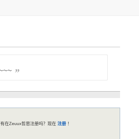
～～～
有在Zeuux哲思注册吗？现在
注册
！