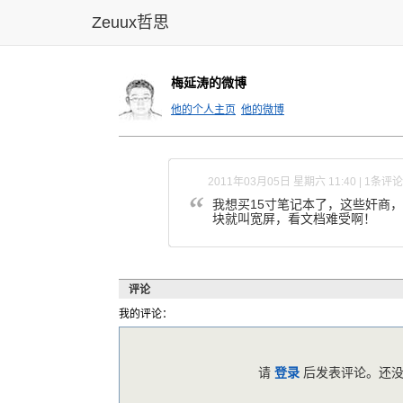
Zeuux哲思
梅延涛的微博
他的个人主页
他的微博
2011年03月05日 星期六 11:40 | 1条评论
我想买15
寸笔记本了
，这些奸商
，
块就叫宽
屏，看文档
难受啊！
评论
我的评论：
请
登录
后发表评论。还没