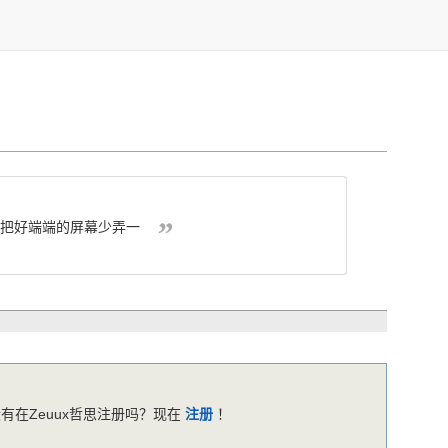
把好端端
的屏幕少弄
一
有在Zeuux哲思注册吗？现在
注册
！