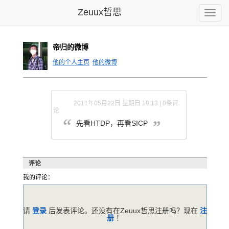
Zeuux哲思
Toggle
naviga
帝归的微博
他的个人主页
他的微博
2011年05月22日 星期日 19:13 | 0条评
论
先看HTDP，再看SICP
评论
我的评论：
请
登录
后发表评论。还没有在Zeuux哲思注册吗？现在
注
册
！