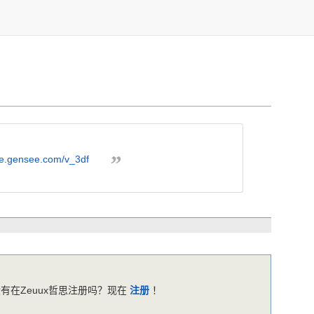
/e.g
ensee
.com/
v_3df
有在Zeuux哲思注册吗？现在
注册
！