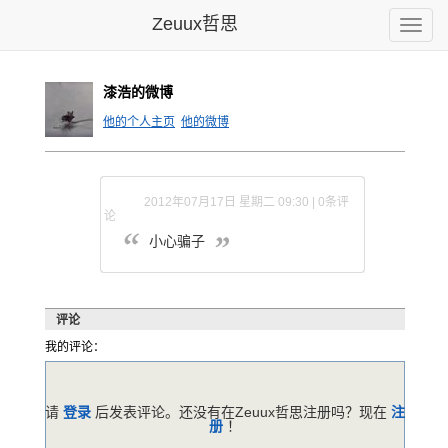
Zeuux哲思
Toggle
naviga
漆浩的微博
他的个人主页
他的微博
2012年07月17日 星期二 09:30 | 0条评
论
小心骗子
评论
我的评论：
请
登录
后发表评论。还没有在Zeuux哲思注册吗？现在
注
册
！