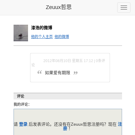
Zeuux哲思
Toggle
naviga
漆浩的微博
他的个人主页
他的微博
2012年08月10日 星期五 17:12 | 0条评
论
如果爱有期限
评论
我的评论：
请
登录
后发表评论。还没有在Zeuux哲思注册吗？现在
注
册
！