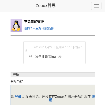
Zeuux哲思
Toggle
naviga
李金贵的微博
他的个人主页
他的微博
2012年11月22日 星期四 16:15 | 0条评
论
写毕业论文ing
评论
我的评论：
请
登录
后发表评论。还没有在Zeuux哲思注册吗？现在
注
册
！