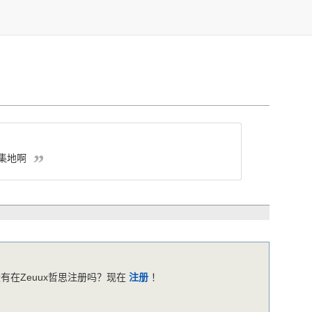
聚集地啊
有在Zeuux哲思注册吗？现在
注册
！