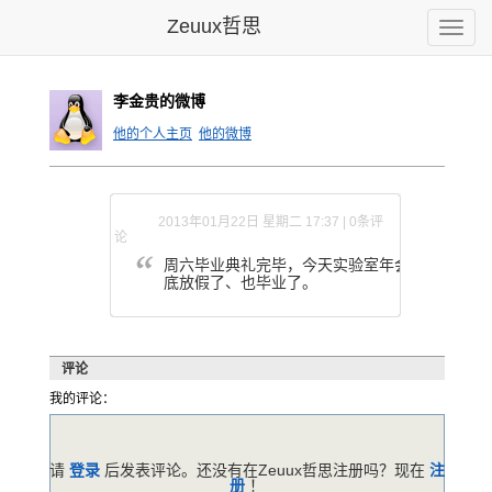
Zeuux哲思
Toggle
naviga
李金贵的微博
他的个人主页
他的微博
2013年01月22日 星期二 17:37 | 0条评
论
周六毕业典
礼完毕，今
天实验室年
会也结束了
。
底放假了、
也毕业了。
评论
我的评论：
请
登录
后发表评论。还没有在Zeuux哲思注册吗？现在
注
册
！