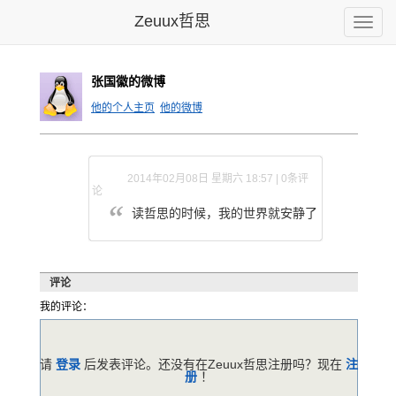
Zeuux哲思
Toggle
naviga
张国徽的微博
他的个人主页
他的微博
2014年02月08日 星期六 18:57 | 0条评
论
读哲思的时候，我的世界就安静了
评论
我的评论：
请
登录
后发表评论。还没有在Zeuux哲思注册吗？现在
注
册
！