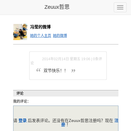
Zeuux哲思
Toggle
naviga
冯莹的微博
她的个人主页
她的微博
2014年02月14日 星期五 19:06 | 0条评
论
双节快乐！！
评论
我的评论：
请
登录
后发表评论。还没有在Zeuux哲思注册吗？现在
注
册
！