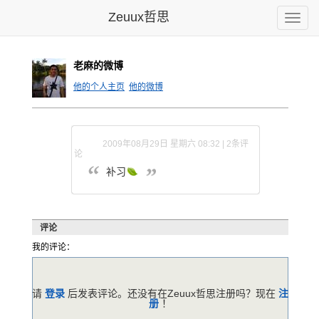
Zeuux哲思
Toggle
naviga
老麻的微博
他的个人主页
他的微博
2009年08月29日 星期六 08:32 | 2条评
论
补习
评论
我的评论：
请
登录
后发表评论。还没有在Zeuux哲思注册吗？现在
注
册
！