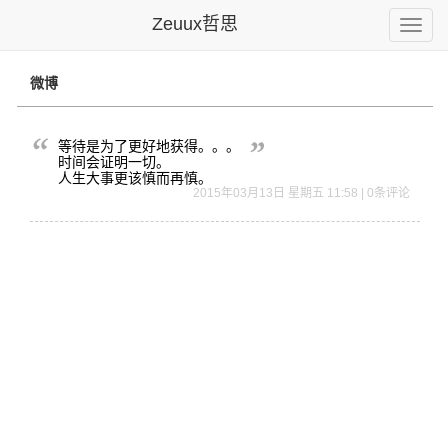
Zeuux哲思
Toggle
naviga
微博
等待是为了
更好地获得
。。。
时
间会证明一
切。
人生
大事更该慎
而再慎。
2015年03月13日 星期五 11:58 | 0条评论