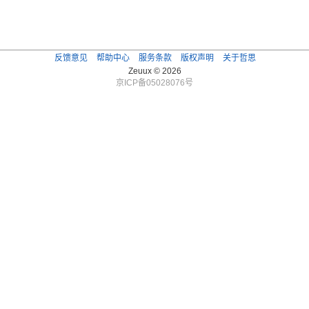
反馈意见
帮助中心
服务条款
版权声明
关于哲思
Zeuux © 2026
京ICP备05028076号