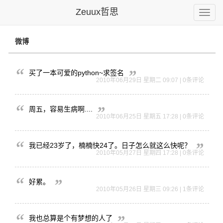
Zeuux哲思
Toggle
naviga
微博
买了一本可爱的python~求签名
2010年06月29日 星期二 09:07 | 0条评论
周五，容易生病啊....
2010年06月25日 星期五 17:28 | 0条评论
我已经23
岁了，楠楠
快24了。
日子怎么就
这么快呢？
2010年05月27日 星期四 17:28 | 0条评论
好累。
2010年05月26日 星期三 09:26 | 1条评论
我也总算是个有梦想的人了