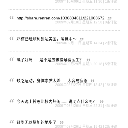
2009年10月09日 星期五 11:36 | 1条评论
http:
//sha
re.re
nren.
com/1
03080
4611/
22100
3672
2009年09月18日 星期五 12:58 | 0条评论
邓楠已经顺利到达美国，睡觉中～
2009年09月11日 星期五 14:24 | 2条评论
嗓子好痛.
.....
是不是应该
挂号看医生
？
2009年08月29日 星期六 20:18 | 5条评论
缺乏运动，
身体素质太
差....
..太容易
疲惫
2009年08月27日 星期四 18:42 | 1条评论
今天晚上哲
思比校内热
闹....
...说明
点什么呢？
2009年08月26日 星期三 22:31 | 4条评论
背到无以复加的地步了
2009年08月26日 星期三 19:42 | 2条评论