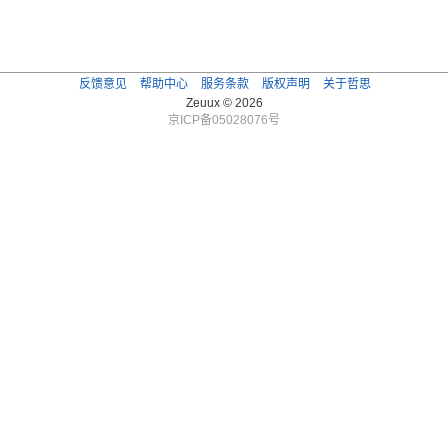
反馈意见
帮助中心
服务条款
版权声明
关于哲思
Zeuux © 2026
京ICP备05028076号