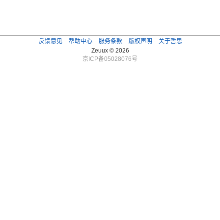
反馈意见
帮助中心
服务条款
版权声明
关于哲思
Zeuux © 2026
京ICP备05028076号