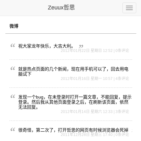
Zeuux哲思
Toggle
naviga
微博
祝大家龙年快乐，大吉大利。
2012年01月22日 星期日 12:52 | 0条评论
就是热点页
面的几个新
闻，现在用
手机可以了
，回去用电
脑试下
2012年01月16日 星期一 10:57 | 4条评论
发现一个b
ug，在未
登录时打开
一篇文章，
不能回复，
提示
登录。
然后我从其
他页面登录
之后，在刷
新该页面，
依然
无法回
复。
2012年01月14日 星期六 12:33 | 3条评论
很奇怪，第
二次了，打
开哲思的网
页有时候浏
览器会死掉
2011年12月28日 星期三 17:40 | 0条评论