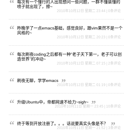
每次有一个
懂行的人出
现想问一些
问题，一群
不懂装懂的
喷子就出现
了，擦~
2010年10月12日 星期二 23:44 | 0条评论
昨晚学了一
点emac
s基础，感
觉良好，跟
vim果然
不是一个
风
格的~
2010年10月12日 星期二 20:23 | 0条评论
每次刷夜c
oding
之后都有一
种“老子天
下第一，老
子可以创
造
世界”的冲
动~
2010年10月12日 星期二 07:15 | 2条评论
刷夜无聊，学学emacs
2010年10月12日 星期二 01:19 | 0条评论
升级Ubu
ntu中，
帝都网速不
给力~si
gh~
2010年10月11日 星期一 23:45 | 10条评论
终于等到开
放注册了。
。。话说要
真实头像是
不？
2010年10月11日 星期一 21:52 | 3条评论