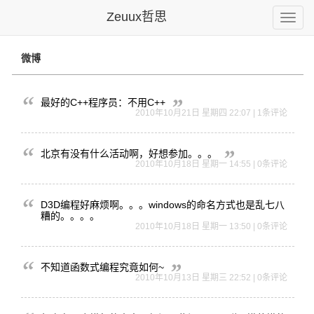
Zeuux哲思
Toggle
naviga
微博
最好的C++程序员：不用C++
2010年10月21日 星期四 22:07 | 1条评论
北京有没有什么活动啊，好想参加。。。
2010年10月18日 星期一 14:55 | 0条评论
D3D编程
好麻烦啊。
。。win
dows的
命名方式也
是乱七八
糟
的。。。。
2010年10月18日 星期一 13:50 | 0条评论
不知道函数式编程究竟如何~
2010年10月13日 星期三 22:52 | 0条评论