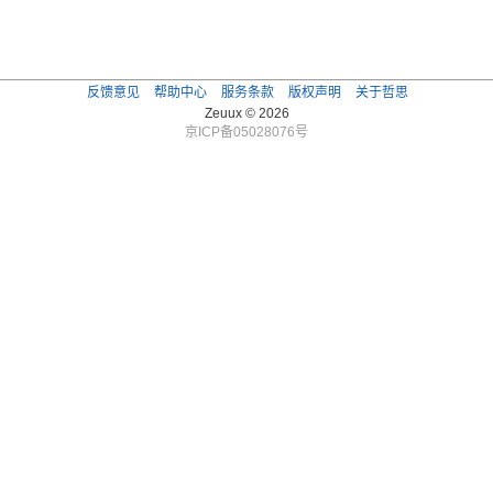
反馈意见
帮助中心
服务条款
版权声明
关于哲思
Zeuux © 2026
京ICP备05028076号