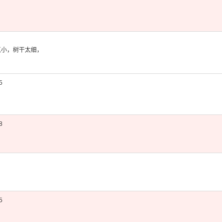
点小
，树干太细
，
5
8
5