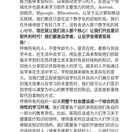
能力能够发现知识，自我驱动去学习的人。反思这个领
域也许也是未来学习软件主要发力的地方。从email，
到网页，到google，到facebook，以至于云计算和移动
互联网，我们都还只是在这个数字化的初始阶段。我们
在外缘徘徊了有好几年了，没有去进入那个数字化的核
心地带。
现在就让我们进入那个核心！让我们开启意识
软件的时代！我们都是自学者，让自学变得更容易
些！
；
呼唤所有的人，不管年龄大小，是否在校，都参与到自
学中去，在生活中去学习，用反思工具来帮助他们抓取
每天学到的东西并建立其丰富的有良好结构的知识，并
同他人分享知识并指导他人的学习。越多的人开始通过
自学来在生活中学习，学校就越来越失去其存在的意
义。当我们建立起很强的自学社区并且向人们展示自学
的强大效果以及学习的丰富性时，我们就可以人们意识
到学校以课堂为中心的教学模式的陈旧。这就是新事物
取代旧事物的方式；
呼唤所有的组织一起来
把整个社会建设成一个综合的支
持性的学习环境
。我们需要各个组织承担起他们各自的
一部分的教育责任。比如，医院应该成为人们学习关于
健康医疗知识的场所，律师事务所应该成为人们学习法
律相关知识的场所。我们需要各个组织开放他们的办公
空间给年轻人（或者不再那么年轻的人），让他们可以