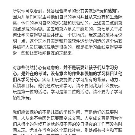
所以你可以看到，瑟谷经验简单的说其实就是
“玩和感知
”。
因为儿童们可以主导他们自己的学习并且从来没有和生活隔
离，他们的学习自然的是兴趣和玩驱动的。上述第二点到第
四点是玩的内容。第五和第六是关于感知的。第七是关于如
何让学习变得容易些并建立一个玩地的。我这里必须补充说
明一点，这个玩地其实是和开源软件运动所创造的这个供软
件编程人员玩耍的玩地是很象的，都是把学习曲线变得更平
滑一些和让事物能相互的玩起来。
对那些仍然持心有疑虑的，
并不是玩耍让孩子们从学习分
心，是外在的考试，没有意义的作业和强加的学习科目让他
们从学习分心
。实际上玩耍提供了学习所有的背景，动力，
反馈和目标。他们通过玩来学习。请不要问我为什么要玩。
玩是第一位的活动。学习是第二位的活动。请不要为了学习
牺牲掉玩。
我们应该保护的不是儿童的学校时间，而是他们的玩耍时
间。人从来不会因为玩耍而变成文盲。人变成文盲是因为他
们从很小的时候开始就必须不停的没日没夜的工作而没有时
间去玩。尤其在当今的这个现代社会，到处都有书店和互联