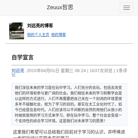
Zeuux哲思
Toggle
naviga
刘远亮的博客
他的个人主页
他的博客
自学宣言
刘远亮
2015年04月01日 星期三 06:24 | 1637次浏览 | 1条评
论
我们深信未
来的学习是
在玩中学习
。人们充分
的去玩，包
括去改变
他
们的环境和
参与更广阔
的社会。我
们相信未来
的学习和教
学会是
以这
样的方式进
行。人们不
再需要把自
己关在一个
封闭的环境
里很
多年不
接触社会，
就为了学习
的目的。那
实在太工业
化时代了。
如
今已经是
信息时代。
人们应该可
以不间断的
自然的用他
们从很小的
时候就使用
的学习方式
来学习，即
在玩中学习
。整个社会
会变成一
个
支持性的综
合学习环境
。这是我们
对未来学习
的愿景！
这里我们希望可以总结我们目前对于学习的认识，并呼唤进