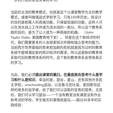
一步的行动以实现未来的学习。
当前的主流的教育模式，也就是这个以课堂教学为主的教学
模式，或者叫做强迫式学校学习，只有150年历史。其设计
的目的是剥离人的高端功能，只保留低端的功能，这样人可
以在流水线上工作并成为流水线的一部分。所以这个教育系
统的目的，是为了让人成为一种高级的机器。 （John
Taylor Gatto, 美国教育地下史）。 但是在这个新经济的时
代，我们需要更多的人去探索知识并拥有独立思考的能力。
当前西方世界面临的愈来愈加剧的危机就是因为过时的教育
系统不能够满足新的知识经济的需求。所以这是新的教育体
系取代旧的教育体系的时代，这个新的教育体系会带来真正
的学习。
为此，我们必须
跳出课堂的窠臼，在最底层去思考什么是学
习和什么是知识
。幸运的是，瑟谷，夏山，还有其他许多民
主学校，unschooling运动，以及象马克吐温，爱因斯坦这
样的很多的自学者，给了我们可以汲取的宝贵的营养。尤其
的，我们可以学习瑟谷—–一个没有教室没有课堂没有作业
和考试的学校，学生每天的事情就是玩—–超过40多年的实
践经验：