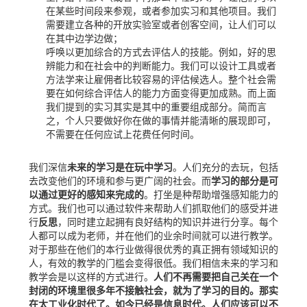
在某些时间段来参观，或者参加实习和其他项目。我们
需要建立各种的开放实验室或者创客空间，让人们可以
在其中边学边做；
呼唤以更加综合的方式去评估人的技能。例如，好的思
辨能力和在社会中的判断能力。我们可以设计工具或者
方法学来让雇佣者比较容易的评估候选人。整个社会需
要在如何综合评估人的能力方面变得更加成熟。而上面
我们提到的实习其实是其中的重要组成部分。简而言
之，个人只要做好你在做的事情并能清晰的展现即可，
不需要在任何应试上花费任何时间。
我们深信
未来的学习是在玩中学习
。人们充分的去玩，包括
去改变他们的环境和参与更广阔的社会。而
学习的部分是可
以通过更好的感知来完成的
。打坐是种帮助增强感知能力的
方式。我们也可以通过软件来帮助人们抓取他们的感受并进
行
反思
，同时建立起拥有良好结构的知识并进行分享。每个
人都可以成为老师，并在他们的业余时间就可以进行教学。
对于那些在他们的本行业做得很优秀的真正拥有领域知识的
人，有效的教学的门槛会变得很低。我们相信未来的学习和
教学会是以这样的方式进行。
人们不再需要把自己关在一个
封闭的环境里很多年不接触社会，就为了学习的目的。那实
在太工业化时代了。如今已经是信息时代。人们应该可以不