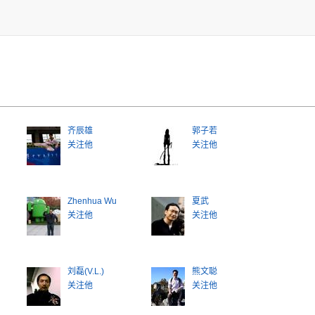
齐辰雄
郭子若
关注他
关注他
Zhenhua Wu
夏武
关注他
关注他
刘磊(V.L.)
熊文聪
关注他
关注他