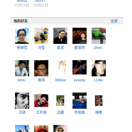
徐继哲
MUST..
05月25日
03月25日
他的好友
全部
徐继哲
冯莹
夏武
夏清然
Zhen..
Jenn..
周琦
Willow
vvoody
LLWu
王硕
王开源
边疆
齐辰雄
梅春