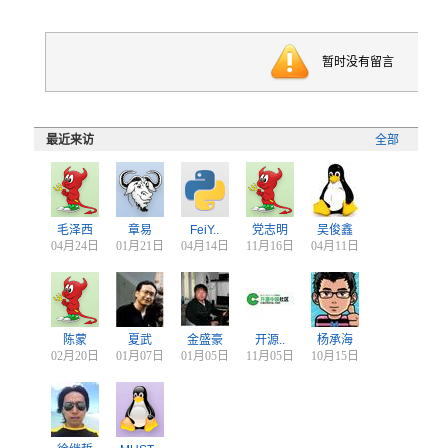
暂时没有留言
最近来访
全部
毛泽西
章易
FeiY..
党志明
吴俊鑫
04月24日
01月21日
04月14日
11月16日
04月11日
陈蒙
夏武
金盛豪
开源..
杨承海
02月20日
01月07日
01月05日
11月05日
10月15日