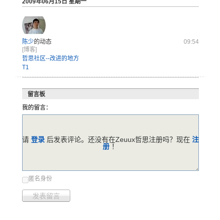
2009年06月15日 星期一
陈少
的动态
09:54
[博客]
哲思社区--改进的地方
T1
留言板
我的留言：
请
登录
后发表评论。还没有在Zeuux哲思注册吗？现在
注
册
！
匿名身份
发表留言