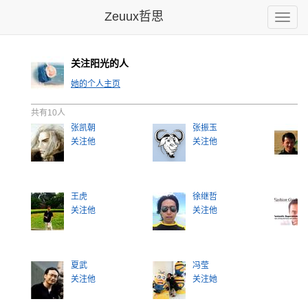
Zeuux哲思
Toggle
naviga
关注阳光的人
她的个人主页
共有10人
张凯朝
张振玉
关注他
关注他
王虎
徐继哲
关注他
关注他
夏武
冯莹
关注他
关注她