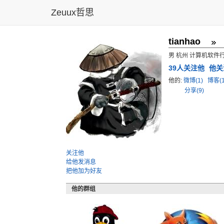
Zeuux哲思
tianhao
男 杭州 计算机软件
39
人关注他
他关
他的:
微博(1)
博客(1
分享(9)
关注他
给他发消息
把他加为好友
他的群组