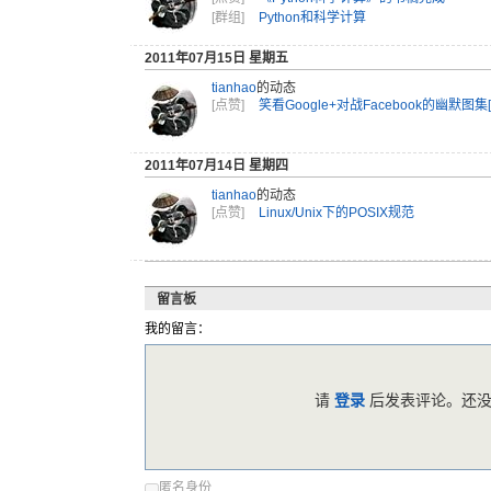
[群组]
Python和科学计算
2011年07月15日 星期五
tianhao
的动态
[点赞]
笑看Google+对战Facebook的幽默图集
2011年07月14日 星期四
tianhao
的动态
[点赞]
Linux/Unix下的POSIX规范
留言板
我的留言：
请
登录
后发表评论。还没
匿名身份