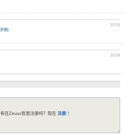
10:15
[多图]
10:28
有在Zeuux哲思注册吗？现在
注册
！