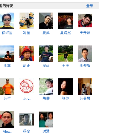
他的好友
全部
徐继哲
冯莹
夏武
夏清然
王开源
李鑫
胡正
吴琼
王虎
李迎辉
苏哲
clev..
陈儒
张萍
苏昊晨
Alex..
杨斐
时慧