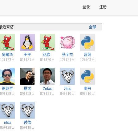
登录
注册
最近来访
全部
吴耀华
王平
花脸..
张宇杰
宫阙
12月23日
01月31日
01月20日
12月21日
12月05日
徐继哲
夏武
Zetao
习ss
廖丹
09月28日
09月28日
07月21日
04月19日
09月10日
nfox
哲德
06月28日
06月19日