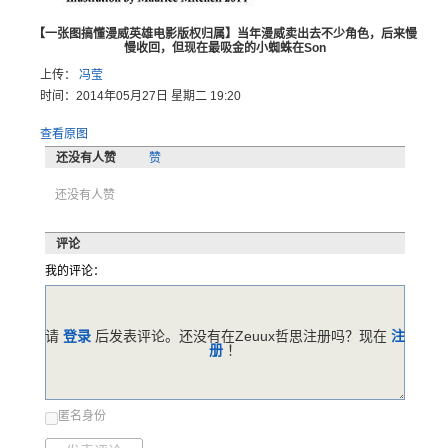
【一张图搞懂漫威英雄电影版权归属】当年漫威卖出去不少角色，后来慢
慢收回，但现在最吸金的小蜘蛛在Son
上传：
冯莹
时间：2014年05月27日 星期二 19:20
查看原图
还没有人赞
赞
还没有人赞
评论
我的评论：
请
登录
后发表评论。还没有在Zeuux哲思注册吗？现在
注
册
！
匿名身份