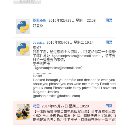
发表评论
回复
默默革奴
2016年02月29日 星期一 22:58
好复杂
回复
Jessica
2015年03月03日 星期二 19:14
您好！
我
看了看，通
过您的个人
资料，并决
定给你写一
个消息告诉
您
子邮件地
址（god
sonje
ssica
@hotm
ail.c
om），请
不要写我的
讨论一
些重要的事
情，
至于
杰西卡
（gods
onjes
sica@
hotma
il.co
m）
,,
,,,,,
,,,,,
,,,,,
,,,,
Hello
!
I looked through your profile and decided to write you a mess
about you please you can write me true my Email address (g
(zeuux.com) Please write to my privet Email i have something
Regards Jessica
(gods
onjes
sica@
hotma
il.co
m)
回复
冯莹
2014年05月27日 星期二 19:20
【一张图搞
懂漫威英雄
电影版权归
属】当年漫
威卖出去不
少角
4 和X-Men还被 Fox 攥着...
所以，蜘蛛
侠进不了复
联；复联和
X
提他是复
仇者；斯坦
李老爷子可
以随意在任
何一部里跑
龙套。