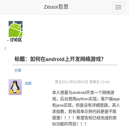
Zeuux哲思
Toggle
naviga
d群
- 讨论区
主页
标题：如何在android上开发网络游戏？
分享
楼主
2012年05月04日 星期五 13:46
远航
本人想基与android开发一个网络游
戏，后台想用python实现，客户端app
有java实现，但是没有详细思路，高人
求指教，若有简单示例代码更是不胜
感激！！！！
希望告知已经完成的类
似功能的项目！！！