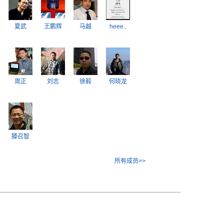
夏武
王鹏辉
马越
heee..
周正
刘志
徐毅
何晓龙
滕召智
所有成员>>