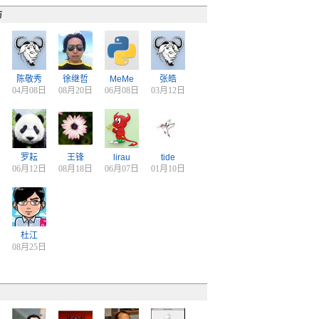
访
陈敬秀
徐继哲
MeMe
张皓
04月08日
08月20日
06月08日
03月12日
罗耘
王锋
lirau
tide
06月12日
08月18日
06月07日
01月10日
杜江
08月25日