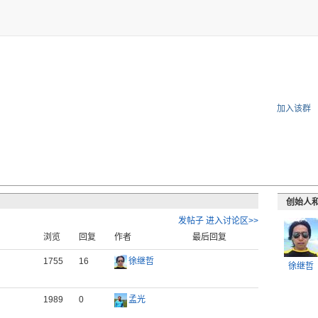
加入该群
创始人
发帖子
进入讨论区>>
浏览
回复
作者
最后回复
1755
16
徐继哲
徐继哲
1989
0
孟光