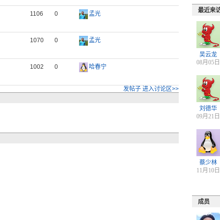
最近来
1106
0
孟光
1070
0
孟光
吴云龙
08月05日
1002
0
哈春宁
发帖子
进入讨论区>>
刘德华
09月21日
蔡少林
11月10日
成员