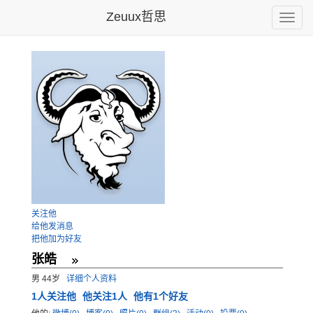
Zeuux哲思
Toggle
naviga
关注他
给他发消息
把他加为好友
张皓
男 44岁
详细个人资料
1
人关注他
他关注1人
他有1个好友