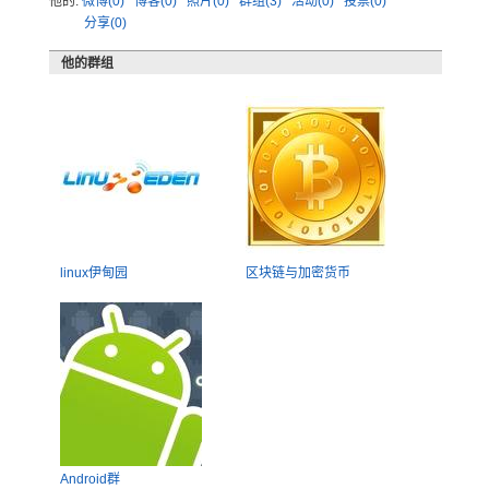
他的:
微博(0)
博客(0)
照片(0)
群组(3)
活动(0)
投票(0)
分享(0)
他的群组
linux伊甸园
区块链与加密货币
Android群