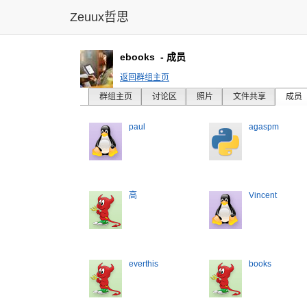
Zeuux哲思
ebooks
- 成员
返回群组主页
群组主页
讨论区
照片
文件共享
成员
paul
agaspm
高
Vincent
everthis
books