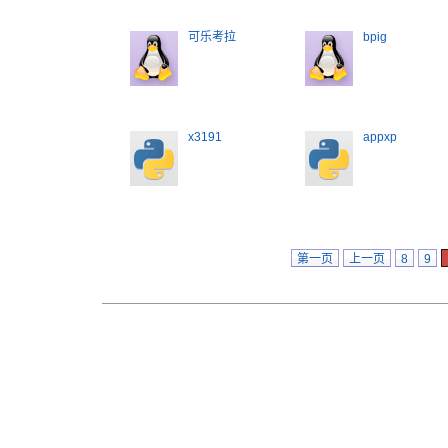
可乐考拉
bpig
x3191
appxp
第一页
上一页
8
9