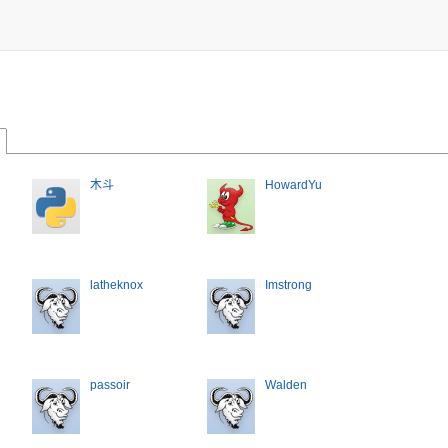
木斗
HowardYu
latheknox
Imstrong
passoir
Walden