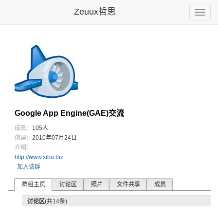
Zeuux哲思
Toggle
naviga
Google App Engine(GAE)交流
成员：
105人
创建：
2010年07月24日
介绍：
http://www.xibu.biz
加入该群
群组主页
讨论区
照片
文件共享
成员
讨论区
(共14条)