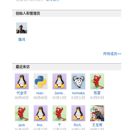
创始人和管理员
魏鸿
所有成员>>
最近来访
代金宇
nian..
Jame..
nomaka
陈蒙
09月08日
08月08日
05月13日
03月22日
02月05日
jack
linx..
千
Rich..
王龙君
01月30日
01月22日
12月25日
10月14日
09月12日