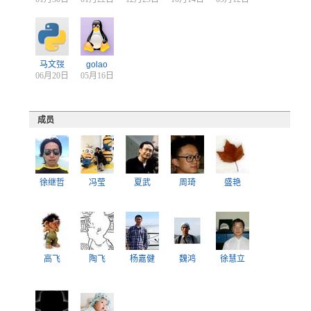
马文弢
golao
06月20日
05月16日
成员
徐继哲
冯莹
夏武
周琦
盛艳
高飞
陶飞
杨嘉健
魏鸿
徐慧立