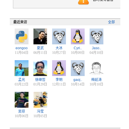
最近来访
全部
eongoo
夏武
大冰
Cyri..
Jaso..
11月04日
06月11日
10月27日
10月09日
04月10日
孟光
徐继哲
李明
gaoj..
梅延涛
03月22日
01月29日
12月11日
10月14日
10月10日
吴琼
冯莹
10月06日
10月05日