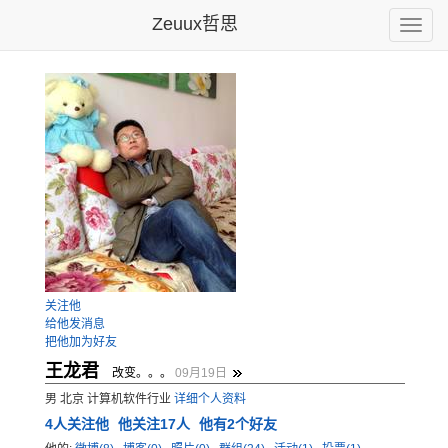
Zeuux哲思
Toggle
naviga
关注他
给他发消息
把他加为好友
王龙君
改变。。。
09月19日
男 北京 计算机软件行业
详细个人资料
4
人关注他
他关注17人
他有2个好友