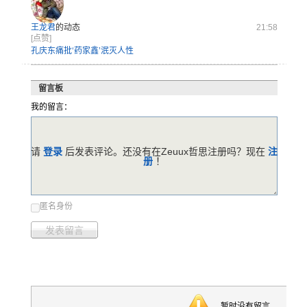
王龙君
的动态
21:58
[点赞]
孔庆东痛批‘药家鑫’泯灭人性
留言板
我的留言：
请
登录
后发表评论。还没有在Zeuux哲思注册吗？现在
注
册
！
匿名身份
发表留言
暂时没有留言